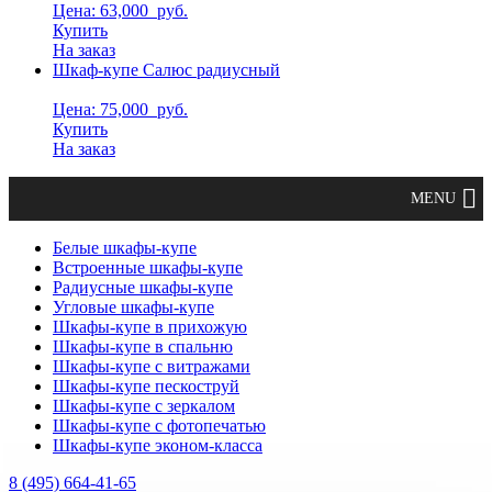
Цена: 63,000
руб.
Купить
На заказ
Шкаф-купе Салюс радиусный
Цена: 75,000
руб.
Купить
На заказ
Белые шкафы-купе
Встроенные шкафы-купе
Радиусные шкафы-купе
Угловые шкафы-купе
Шкафы-купе в прихожую
Шкафы-купе в спальню
Шкафы-купе с витражами
Шкафы-купе пескоструй
Шкафы-купе с зеркалом
Шкафы-купе с фотопечатью
Шкафы-купе эконом-класса
8 (495) 664-41-65