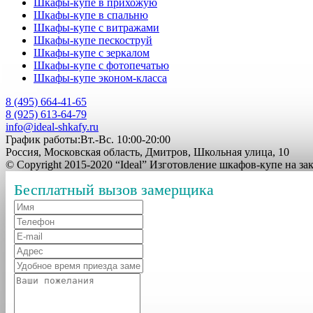
Шкафы-купе в прихожую
Шкафы-купе в спальню
Шкафы-купе с витражами
Шкафы-купе пескоструй
Шкафы-купе с зеркалом
Шкафы-купе с фотопечатью
Шкафы-купе эконом-класса
8 (495) 664-41-65
8 (925) 613-64-79
info@ideal-shkafy.ru
График работы:Вт.-Вс. 10:00-20:00
Россия, Московская область, Дмитров, Школьная улица, 10
© Copyright 2015-2020 “Ideal” Изготовление шкафов-купе на з
Бесплатный вызов замерщика