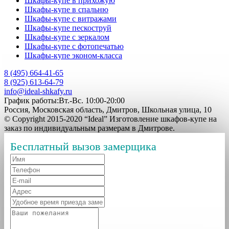
Шкафы-купе в прихожую
Шкафы-купе в спальню
Шкафы-купе с витражами
Шкафы-купе пескоструй
Шкафы-купе с зеркалом
Шкафы-купе с фотопечатью
Шкафы-купе эконом-класса
8 (495) 664-41-65
8 (925) 613-64-79
info@ideal-shkafy.ru
График работы:Вт.-Вс. 10:00-20:00
Россия, Московская область, Дмитров, Школьная улица, 10
© Copyright 2015-2020 “Ideal” Изготовление шкафов-купе на
заказ по индивидуальным размерам в Дмитрове.
Бесплатный вызов замерщика