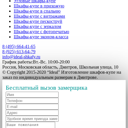
Угловые шкафы-купе
Шкафы-купе в прихожую
Шкафы-купе в спальню
Шкафы-купе с витражами
Шкафы-купе пескоструй
Шкафы-купе с зеркалом
Шкафы-купе с фотопечатью
Шкафы-купе эконом-класса
8 (495) 664-41-65
8 (925) 613-64-79
info@ideal-shkafy.ru
График работы:Вт.-Вс. 10:00-20:00
Россия, Московская область, Дмитров, Школьная улица, 10
© Copyright 2015-2020 “Ideal” Изготовление шкафов-купе на
заказ по индивидуальным размерам в Дмитрове.
Бесплатный вызов замерщика