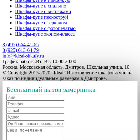
Шкафы-купе в прихожую
Шкафы-купе в спальню
Шкафы-купе с витражами
Шкафы-купе пескоструй
Шкафы-купе с зеркалом
Шкафы-купе с фотопечатью
Шкафы-купе эконом-класса
8 (495) 664-41-65
8 (925) 613-64-79
info@ideal-shkafy.ru
График работы:Вт.-Вс. 10:00-20:00
Россия, Московская область, Дмитров, Школьная улица, 10
© Copyright 2015-2020 “Ideal” Изготовление шкафов-купе на
заказ по индивидуальным размерам в Дмитрове.
Бесплатный вызов замерщика