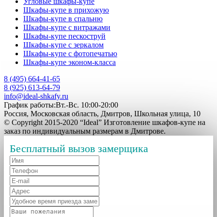
Угловые шкафы-купе
Шкафы-купе в прихожую
Шкафы-купе в спальню
Шкафы-купе с витражами
Шкафы-купе пескоструй
Шкафы-купе с зеркалом
Шкафы-купе с фотопечатью
Шкафы-купе эконом-класса
8 (495) 664-41-65
8 (925) 613-64-79
info@ideal-shkafy.ru
График работы:Вт.-Вс. 10:00-20:00
Россия, Московская область, Дмитров, Школьная улица, 10
© Copyright 2015-2020 “Ideal” Изготовление шкафов-купе на
заказ по индивидуальным размерам в Дмитрове.
Бесплатный вызов замерщика