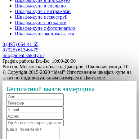
Шкафы-купе в прихожую
Шкафы-купе в спальню
Шкафы-купе с витражами
Шкафы-купе пескоструй
Шкафы-купе с зеркалом
Шкафы-купе с фотопечатью
Шкафы-купе эконом-класса
8 (495) 664-41-65
8 (925) 613-64-79
info@ideal-shkafy.ru
График работы:Вт.-Вс. 10:00-20:00
Россия, Московская область, Дмитров, Школьная улица, 10
© Copyright 2015-2020 “Ideal” Изготовление шкафов-купе на
заказ по индивидуальным размерам в Дмитрове.
Бесплатный вызов замерщика