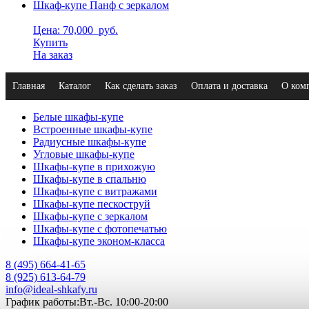
Шкаф-купе Панф с зеркалом
Цена: 70,000
руб.
Купить
На заказ
Главная
Каталог
Как сделать заказ
Оплата и доставка
О ком
Белые шкафы-купе
Встроенные шкафы-купе
Радиусные шкафы-купе
Угловые шкафы-купе
Шкафы-купе в прихожую
Шкафы-купе в спальню
Шкафы-купе с витражами
Шкафы-купе пескоструй
Шкафы-купе с зеркалом
Шкафы-купе с фотопечатью
Шкафы-купе эконом-класса
8 (495) 664-41-65
8 (925) 613-64-79
info@ideal-shkafy.ru
График работы:Вт.-Вс. 10:00-20:00