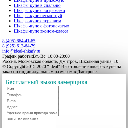
Шкафы-купе в прихожую
Шкафы-купе в спальню
Шкафы-купе с витражами
Шкафы-купе пескоструй
Шкафы-купе с зеркалом
Шкафы-купе с фотопечатью
Шкафы-купе эконом-класса
8 (495) 664-41-65
8 (925) 613-64-79
info@ideal-shkafy.ru
График работы:Вт.-Вс. 10:00-20:00
Россия, Московская область, Дмитров, Школьная улица, 10
© Copyright 2015-2020 “Ideal” Изготовление шкафов-купе на
заказ по индивидуальным размерам в Дмитрове.
Бесплатный вызов замерщика