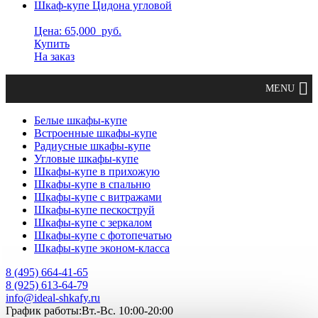
Шкаф-купе Цидона угловой
Цена: 65,000
руб.
Купить
На заказ
Белые шкафы-купе
Встроенные шкафы-купе
Радиусные шкафы-купе
Угловые шкафы-купе
Шкафы-купе в прихожую
Шкафы-купе в спальню
Шкафы-купе с витражами
Шкафы-купе пескоструй
Шкафы-купе с зеркалом
Шкафы-купе с фотопечатью
Шкафы-купе эконом-класса
8 (495) 664-41-65
8 (925) 613-64-79
info@ideal-shkafy.ru
График работы:Вт.-Вс. 10:00-20:00