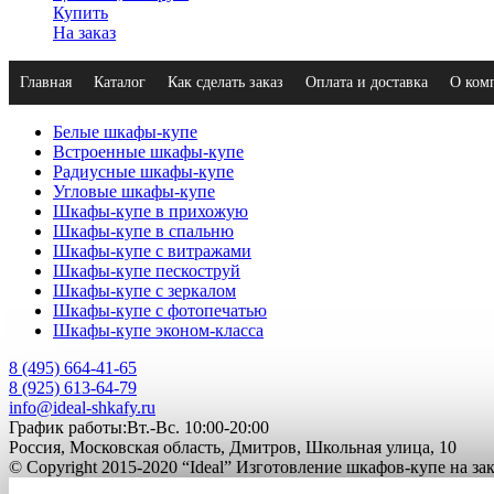
Купить
На заказ
Главная
Каталог
Как сделать заказ
Оплата и доставка
О ком
Белые шкафы-купе
Встроенные шкафы-купе
Радиусные шкафы-купе
Угловые шкафы-купе
Шкафы-купе в прихожую
Шкафы-купе в спальню
Шкафы-купе с витражами
Шкафы-купе пескоструй
Шкафы-купе с зеркалом
Шкафы-купе с фотопечатью
Шкафы-купе эконом-класса
8 (495) 664-41-65
8 (925) 613-64-79
info@ideal-shkafy.ru
График работы:Вт.-Вс. 10:00-20:00
Россия, Московская область, Дмитров, Школьная улица, 10
© Copyright 2015-2020 “Ideal” Изготовление шкафов-купе на з