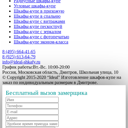
Радиусные шкафы-купе
Угловые шкафы-купе
Шкафы-купе в прихожую
Шкафы-купе в спальню
Шкафы-купе с витражами
Шкафы-купе пескоструй
Шкафы-купе с зеркалом
Шкафы-купе с фотопечатью
Шкафы-купе эконом-класса
8 (495) 664-41-65
8 (925) 613-64-79
info@ideal-shkafy.ru
График работы:Вт.-Вс. 10:00-20:00
Россия, Московская область, Дмитров, Школьная улица, 10
© Copyright 2015-2020 “Ideal” Изготовление шкафов-купе на
заказ по индивидуальным размерам в Дмитрове.
Бесплатный вызов замерщика