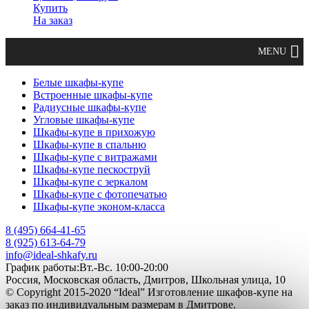
Купить
На заказ
Белые шкафы-купе
Встроенные шкафы-купе
Радиусные шкафы-купе
Угловые шкафы-купе
Шкафы-купе в прихожую
Шкафы-купе в спальню
Шкафы-купе с витражами
Шкафы-купе пескоструй
Шкафы-купе с зеркалом
Шкафы-купе с фотопечатью
Шкафы-купе эконом-класса
8 (495) 664-41-65
8 (925) 613-64-79
info@ideal-shkafy.ru
График работы:Вт.-Вс. 10:00-20:00
Россия, Московская область, Дмитров, Школьная улица, 10
© Copyright 2015-2020 “Ideal” Изготовление шкафов-купе на
заказ по индивидуальным размерам в Дмитрове.