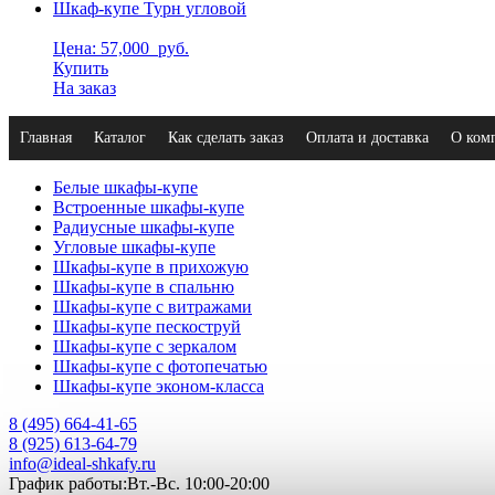
Шкаф-купе Турн угловой
Цена: 57,000
руб.
Купить
На заказ
Главная
Каталог
Как сделать заказ
Оплата и доставка
О ком
Белые шкафы-купе
Встроенные шкафы-купе
Радиусные шкафы-купе
Угловые шкафы-купе
Шкафы-купе в прихожую
Шкафы-купе в спальню
Шкафы-купе с витражами
Шкафы-купе пескоструй
Шкафы-купе с зеркалом
Шкафы-купе с фотопечатью
Шкафы-купе эконом-класса
8 (495) 664-41-65
8 (925) 613-64-79
info@ideal-shkafy.ru
График работы:Вт.-Вс. 10:00-20:00